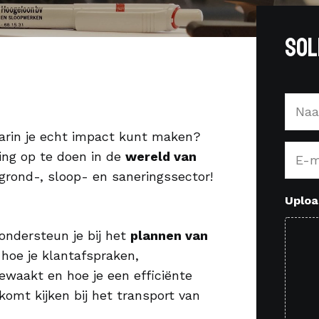
Sol
Naam
(Vereis
rin je echt impact kunt maken?
E-
ring op te doen in de
wereld van
maila
grond-, sloop- en saneringssector!
(Vereis
Uploa
 ondersteun je bij het
plannen van
t hoe je klantafspraken,
ewaakt en hoe je een efficiënte
 komt kijken bij het transport van