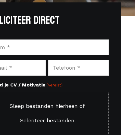
liciteer direct
t)
Telefoon
dres
(Vereist)
t)
d je CV / Motivatie
(Vereist)
Sleep bestanden hierheen of
Selecteer bestanden