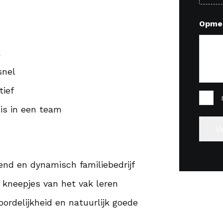
Opme
k
snel
tief
Inste
is in een team
(Vereis
end en dynamisch familiebedrijf
e kneepjes van het vak leren
oordelijkheid en natuurlijk goede