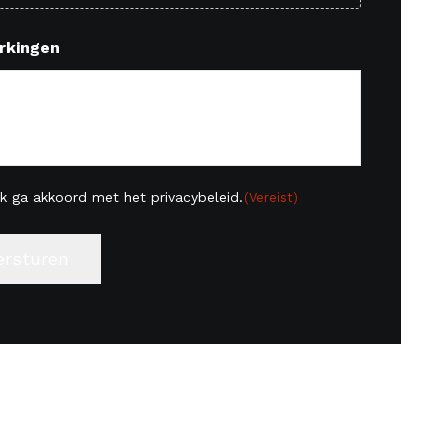
rkingen
mming
Ik ga akkoord met het privacybeleid.
(Vereist)
t)