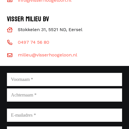
info@visserhoogeloon.nl
VISSER MILIEU BV
Stokkelen 31, 5521 ND, Eersel
0497 74 56 80
milieu@visserhoogeloon.nl
Naam
*
Voornaam
Achternaam
E-
mailadres
*