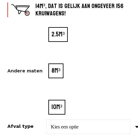
14m³, dat is gelijk aan ongeveer 156
tot
kruiwagens!
€ 730,00
2.5M³
8M³
Andere maten
10M³
Afval type