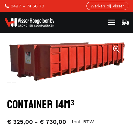
0497 – 74 56 70
Werken bij Visser
Container 14m³
Prijsklasse:
€
325,00
-
€
730,00
Incl. BTW
€ 325,00